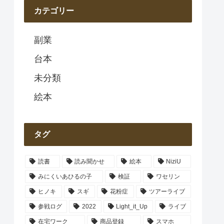
カテゴリー
副業
台本
未分類
絵本
タグ
読書
読み聞かせ
絵本
NiziU
みにくいあひるの子
検証
ワセリン
ヒノキ
スギ
花粉症
ツアーライブ
参戦ログ
2022
Light_it_Up
ライブ
在宅ワーク
商品登録
スマホ